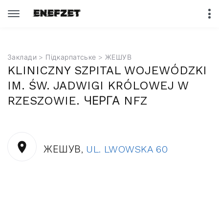
Заклади
>
Підкарпатське
> ЖЕШУВ
KLINICZNY SZPITAL WOJEWÓDZKI
IM. ŚW. JADWIGI KRÓLOWEJ W
RZESZOWIE. ЧЕРГА NFZ
ЖЕШУВ,
UL. LWOWSKA 60