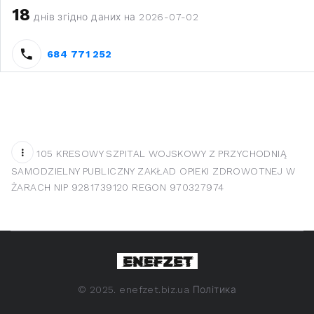
18
днів згідно даних на 2026-07-02
684 771 252
105 KRESOWY SZPITAL WOJSKOWY Z PRZYCHODNIĄ
SAMODZIELNY PUBLICZNY ZAKŁAD OPIEKI ZDROWOTNEJ W
ŻARACH NIP 9281739120 REGON 970327974
©
2025. enefzet.biz.ua
Політика