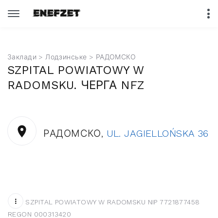
Заклади
>
Лодзинське
> РАДОМСКО
SZPITAL POWIATOWY W
RADOMSKU. ЧЕРГА NFZ
РАДОМСКО,
UL. JAGIELLOŃSKA 36
SZPITAL POWIATOWY W RADOMSKU NIP 7721877458
REGON 000313420