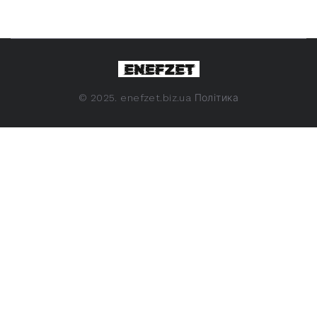
©
2025. enefzet.biz.ua
Політика