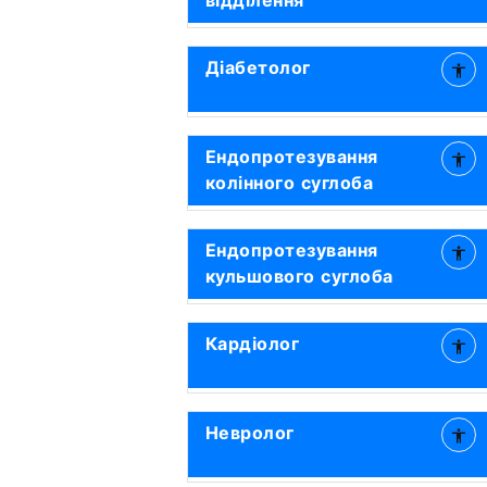
відділення
Діабетолог
Ендопротезування
колінного суглоба
Ендопротезування
кульшового суглоба
Кардіолог
Невролог