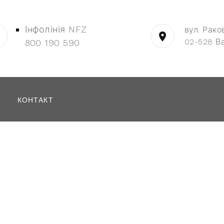
Інфолінія NFZ
вул. Рако
02-528 В
800 190 590
КОНТАКТ