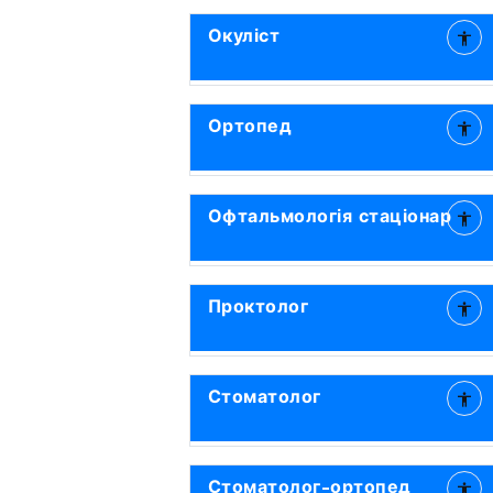
Окуліст
Ортопед
Офтальмологія стаціонар
Проктолог
Стоматолог
Стоматолог-ортопед