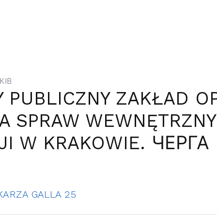
КІВ
 PUBLICZNY ZAKŁAD O
WA SPRAW WEWNĘTRZNY
JI W KRAKOWIE. ЧЕРГА
KARZA GALLA 25