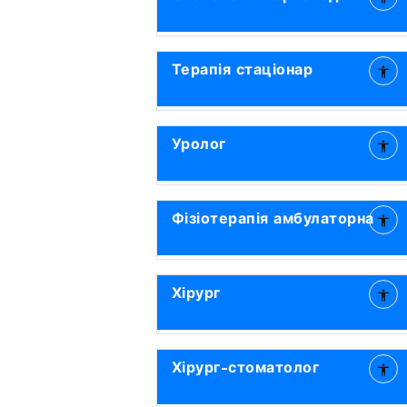
Терапія стаціонар
Уролог
Фізіотерапія амбулаторна
Хірург
Хірург-стоматолог