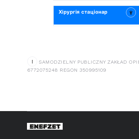
Хірургія стаціонар
SAMODZIELNY PUBLICZNY ZAKŁAD OPI
6772075248 REGON 350995109