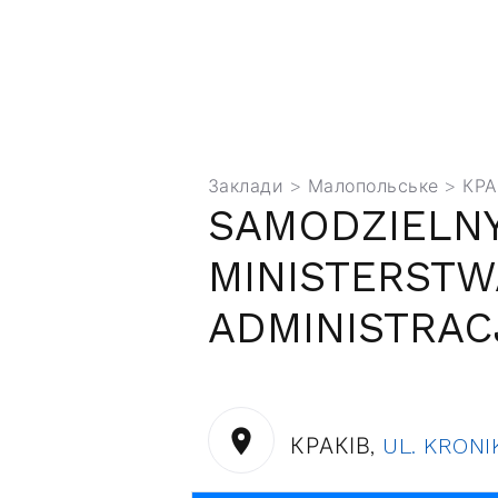
Заклади
>
Малопольське
> КРА
SAMODZIELNY
MINISTERST
ADMINISTRAC
КРАКІВ,
UL. KRONI