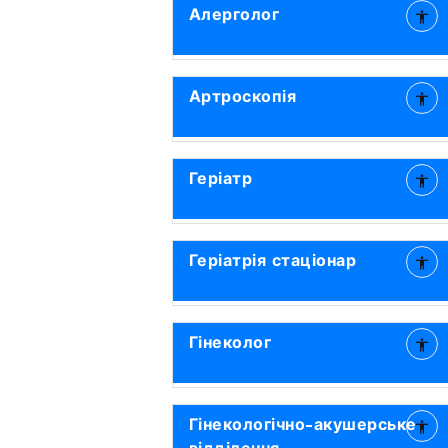
Алерголог
Артроскопія
Геріатр
Геріатрія стаціонар
Гінеколог
Гінекологічно-акушерське