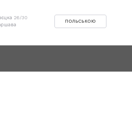
вєцка 26/30
ПОЛЬСЬКОЮ
аршава