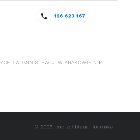
126 623 167
CH I ADMINISTRACJI W KRAKOWIE NIP
©
2025. enefzet.biz.ua
Політика