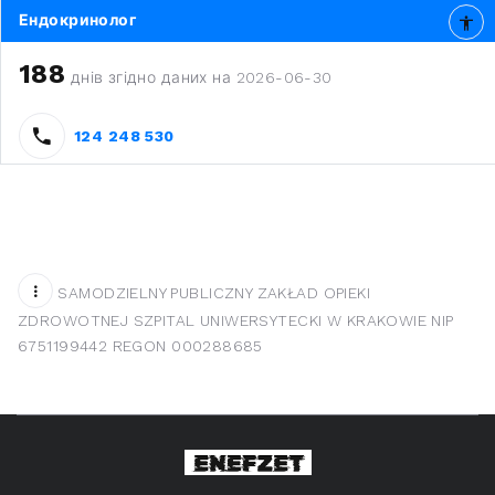
Ендокринолог
188
днів згідно даних на 2026-06-30
124 248 530
SAMODZIELNY PUBLICZNY ZAKŁAD OPIEKI
ZDROWOTNEJ SZPITAL UNIWERSYTECKI W KRAKOWIE NIP
6751199442 REGON 000288685