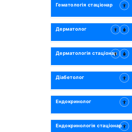
Гематологія стаціонар
Дерматолог
Дерматологія стаціонар
Діабетолог
Ендокринолог
Ендокринологія стаціонар