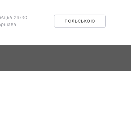
вєцка 26/30
ПОЛЬСЬКОЮ
аршава