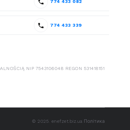
774 433 082
774 433 339
NOŚCIĄ NIP 7543106048 REGON 531418151
©
2025. enefzet.biz.ua
Політика