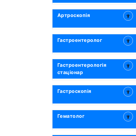
Артроскопія
Гастроентеролог
Гастроентерологія
стаціонар
Гастроскопія
Гематолог