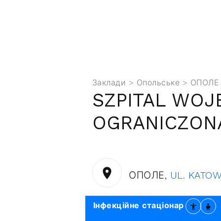
Заклади
>
Опольське
> ОПОЛЕ
SZPITAL WOJ
OGRANICZONĄ
ОПОЛЕ,
UL. KATOW
Інфекційне стаціонар