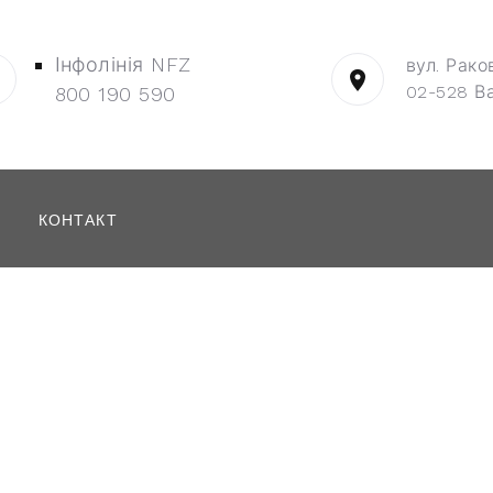
Інфолінія NFZ
вул. Рако
02-528 В
800 190 590
КОНТАКТ