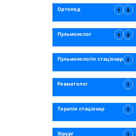
Ортопед
Пульмонолог
Пульмонологія стаціонар
Ревматолог
Терапія стаціонар
Хірург