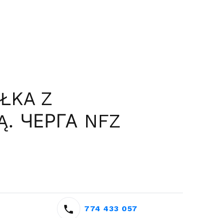
ŁKA Z
. ЧЕРГА NFZ
774 433 057