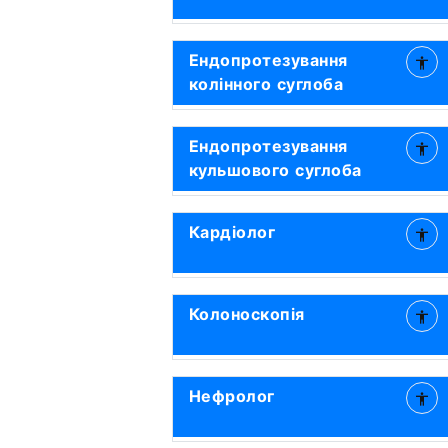
Ендопротезування
колінного суглоба
Ендопротезування
кульшового суглоба
Кардіолог
Колоноскопія
Нефролог