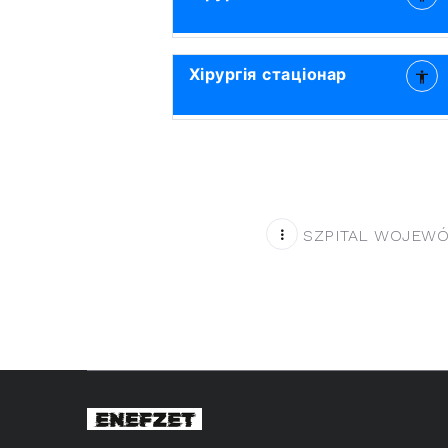
Хірургія стаціонар
SZPITAL WOJEWÓD