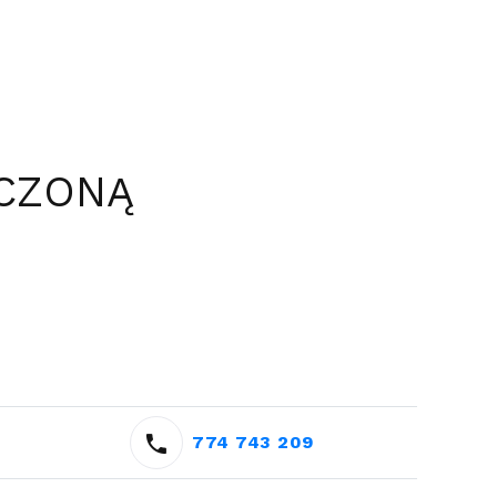
ICZONĄ
774 743 209