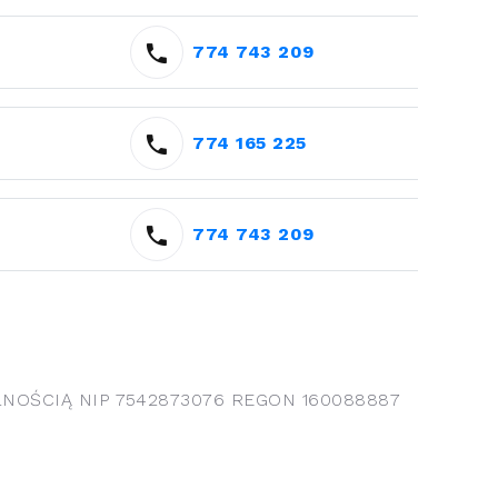
774 743 209
774 165 225
774 743 209
OŚCIĄ NIP 7542873076 REGON 160088887