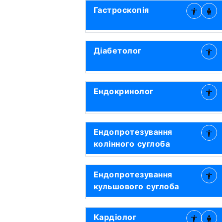
Гастроскопія
Діабетолог
Ендокринолог
Ендопротезування
колінного суглоба
Ендопротезування
кульшового суглоба
Кардіолог