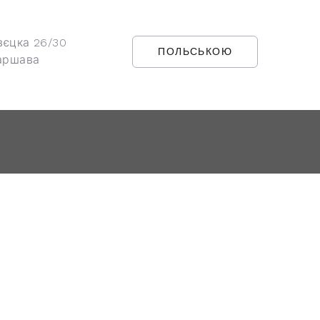
вєцка 26/30
ПОЛЬСЬКОЮ
аршава