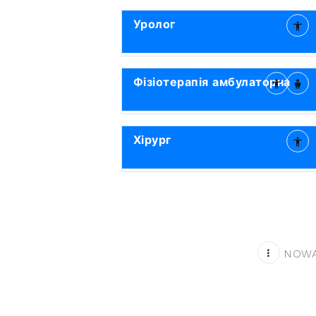
Уролог
Фізіотерапія амбулаторна
Хірург
NOWA 