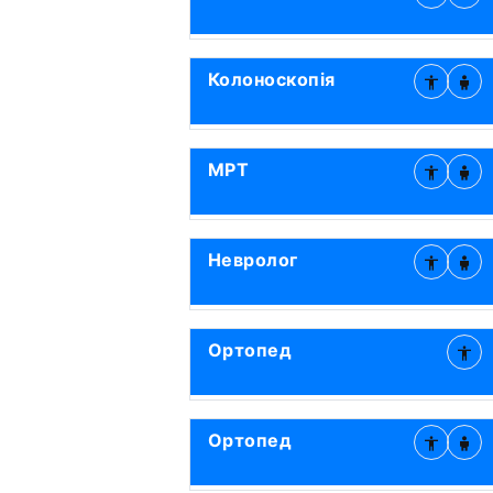
Колоноскопія
МРТ
Невролог
Ортопед
Ортопед