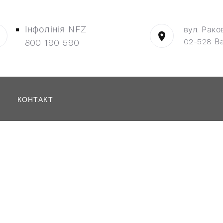
Інфолінія NFZ
вул. Рако
02-528 В
800 190 590
КОНТАКТ