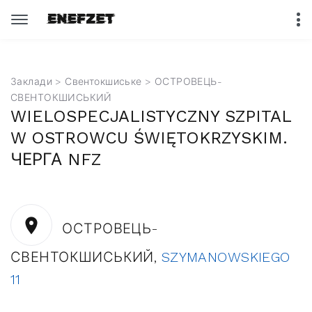
Заклади
>
Свентокшиське
> ОСТРОВЕЦЬ-
СВЕНТОКШИСЬКИЙ
WIELOSPECJALISTYCZNY SZPITAL
W OSTROWCU ŚWIĘTOKRZYSKIM.
ЧЕРГА NFZ
ОСТРОВЕЦЬ-
СВЕНТОКШИСЬКИЙ,
SZYMANOWSKIEGO
11