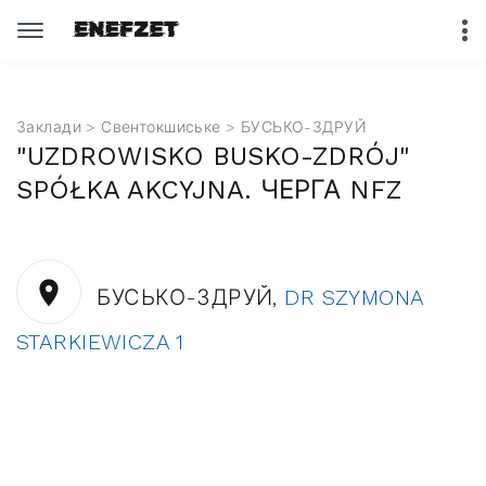
Заклади
>
Свентокшиське
> БУСЬКО-ЗДРУЙ
"UZDROWISKO BUSKO-ZDRÓJ"
SPÓŁKA AKCYJNA. ЧЕРГА NFZ
БУСЬКО-ЗДРУЙ,
DR SZYMONA
STARKIEWICZA 1