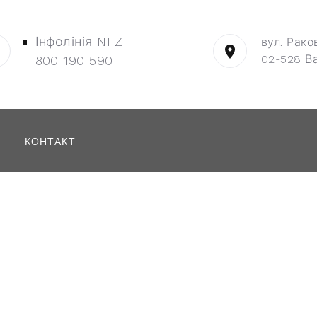
Інфолінія NFZ
вул. Рако
02-528 В
800 190 590
КОНТАКТ