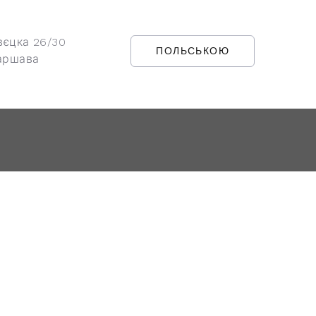
вєцка 26/30
ПОЛЬСЬКОЮ
аршава