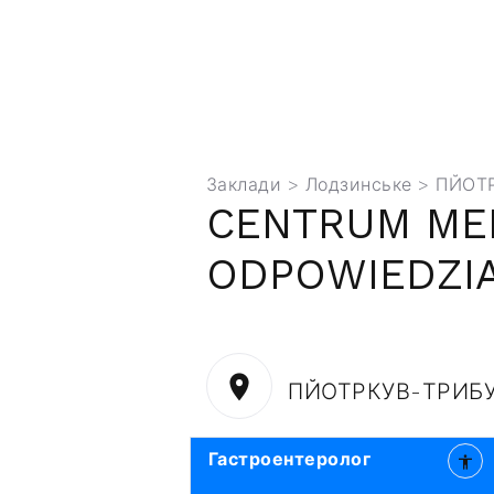
Заклади
>
Лодзинське
> ПЙОТ
CENTRUM ME
ODPOWIEDZIA
ПЙОТРКУВ-ТРИБ
Гастроентеролог