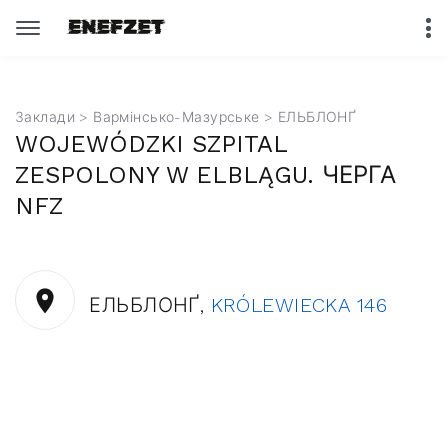
Заклади
>
Вармінсько-Мазурське
> ЕЛЬБЛОНҐ
WOJEWÓDZKI SZPITAL
ZESPOLONY W ELBLĄGU. ЧЕРГА
NFZ
ЕЛЬБЛОНҐ,
KRÓLEWIECKA 146