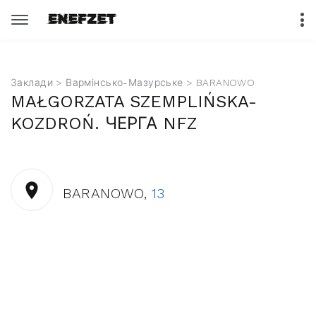
Заклади
>
Вармінсько-Мазурське
> BARANOWO
MAŁGORZATA SZEMPLIŃSKA-
KOZDROŃ. ЧЕРГА NFZ
BARANOWO,
13