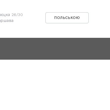
вєцка 26/30
ПОЛЬСЬКОЮ
аршава