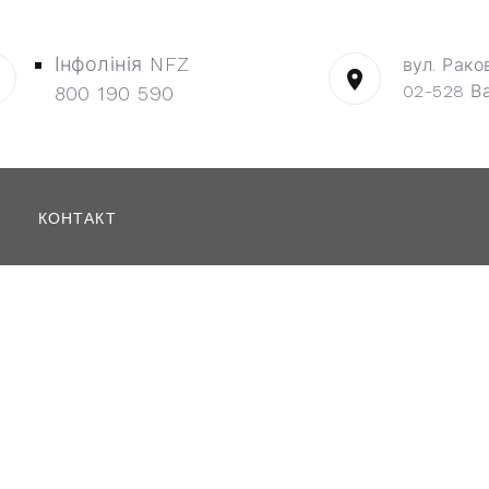
Інфолінія NFZ
вул. Рако
02-528 В
800 190 590
КОНТАКТ