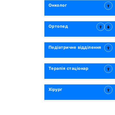
Онколог
Ортопед
Педіатричне відділення
Терапія стаціонар
Хірург