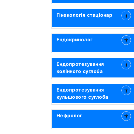
Гінекологія стаціонар
Ендокринолог
Ендопротезування
колінного суглоба
Ендопротезування
кульшового суглоба
Нефролог