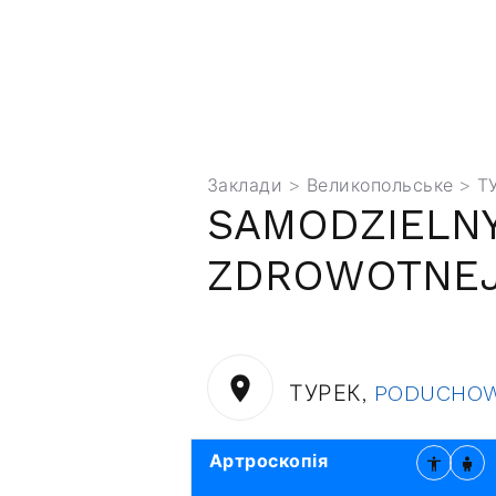
Заклади
>
Великопольське
> Т
SAMODZIELNY
ZDROWOTNEJ.
ТУРЕК,
PODUCHOW
Артроскопія