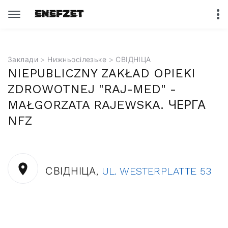
Заклади
>
Нижньосілезьке
> СВІДНІЦА
NIEPUBLICZNY ZAKŁAD OPIEKI
ZDROWOTNEJ "RAJ-MED" -
MAŁGORZATA RAJEWSKA. ЧЕРГА
NFZ
СВІДНІЦА,
UL. WESTERPLATTE 53