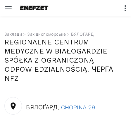
Заклади
>
Західнопоморське
> БЯЛОҐАРД
REGIONALNE CENTRUM
MEDYCZNE W BIAŁOGARDZIE
SPÓŁKA Z OGRANICZONĄ
ODPOWIEDZIALNOŚCIĄ. ЧЕРГА
NFZ
БЯЛОҐАРД,
CHOPINA 29