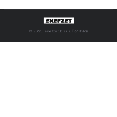
©
2025. enefzet.biz.ua
Політика