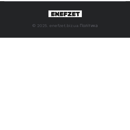
©
2025. enefzet.biz.ua
Політика