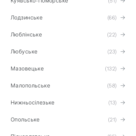
Куявсько-Поморське
(51)
Лодзинське
(66)
Люблінське
(22)
Любуське
(23)
Мазовецьке
(132)
Малопольське
(58)
Нижньосілезьке
(13)
Опольське
(21)