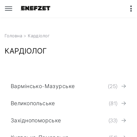
Головна
> Кардіолог
КАРДІОЛОГ
Вармінсько-Мазурське
(25)
Великопольське
(81)
Західнопоморське
(33)