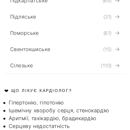
Підкарпатське
(65)
Підляське
(31)
Поморське
(61)
Свентокшиське
(15)
Сілезьке
(110)
❤️ ЩО ЛІКУЄ КАРДІОЛОГ?
Гіпертонію, гіпотонію
Ішемічну хворобу серця, стенокардію
Аритмії, тахікардію, брадикардію
Серцеву недостатність