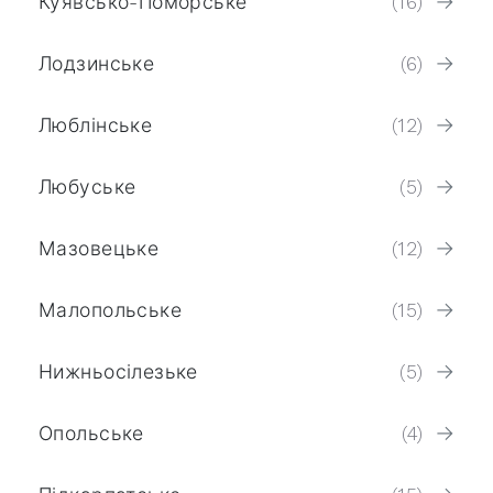
Куявсько-Поморське
(16)
Лодзинське
(6)
Люблінське
(12)
Любуське
(5)
Мазовецьке
(12)
Малопольське
(15)
Нижньосілезьке
(5)
Опольське
(4)