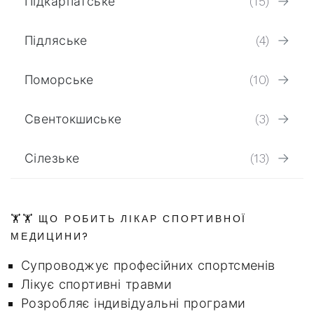
Підкарпатське
(15)
Підляське
(4)
Поморське
(10)
Свентокшиське
(3)
Сілезьке
(13)
🏋️🏋️ ЩО РОБИТЬ ЛІКАР СПОРТИВНОЇ
МЕДИЦИНИ?
Супроводжує професійних спортсменів
Лікує спортивні травми
Розробляє індивідуальні програми