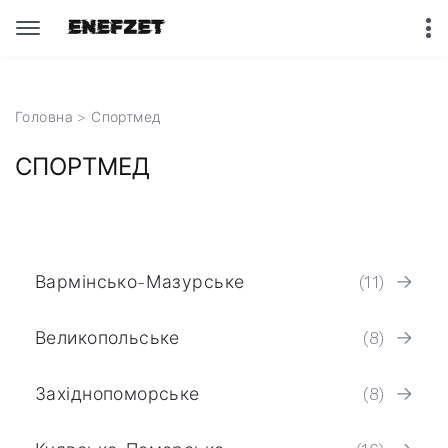
Головна
> Спортмед
СПОРТМЕД
Вармінсько-Мазурське
(11)
Великопольське
(8)
Західнопоморське
(8)