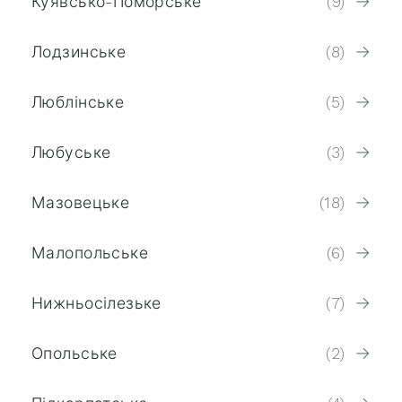
Куявсько-Поморське
(9)
Лодзинське
(8)
Люблінське
(5)
Любуське
(3)
Мазовецьке
(18)
Малопольське
(6)
Нижньосілезьке
(7)
Опольське
(2)