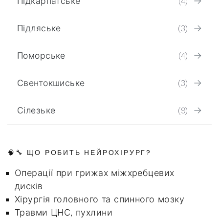
Підкарпатське
(4)
Підляське
(3)
Поморське
(4)
Свентокшиське
(3)
Сілезьке
(9)
🧠🔧 ЩО РОБИТЬ НЕЙРОХІРУРГ?
Операції при грижах міжхребцевих
дисків
Хірургія головного та спинного мозку
Травми ЦНС, пухлини