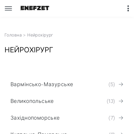
Головна
> Нейрохірург
НЕЙРОХІРУРГ
Вармінсько-Мазурське
(5)
Великопольське
(13)
Західнопоморське
(7)