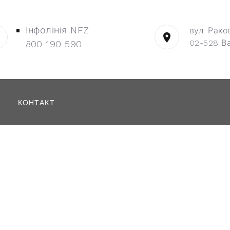
Інфолінія NFZ
вул. Рако
02-528 В
800 190 590
КОНТАКТ