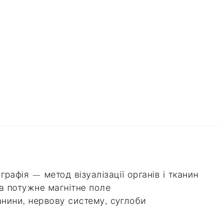
рафія — метод візуалізації органів і тканин
 а потужне магнітне поле
анини, нервову систему, суглоби