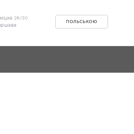
вєцка 26/30
ПОЛЬСЬКОЮ
аршава