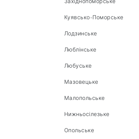
Західнопоморське
Куявсько-Поморське
Лодзинське
Люблінське
Любуське
Мазовецьке
Малопольське
Нижньосілезьке
Опольське