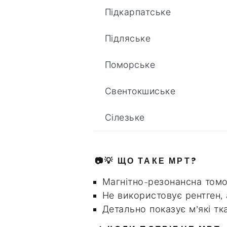
Підкарпатське
Підляське
Поморське
Свентокшиське
Сілезьке
📷💡 ЩО ТАКЕ МРТ?
Магнітно-резонансна томог
Не використовує рентген,
Детально показує м’які тк