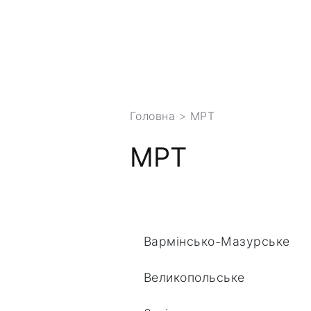
Головна
> МРТ
МРТ
Вармінсько-Мазурське
Великопольське