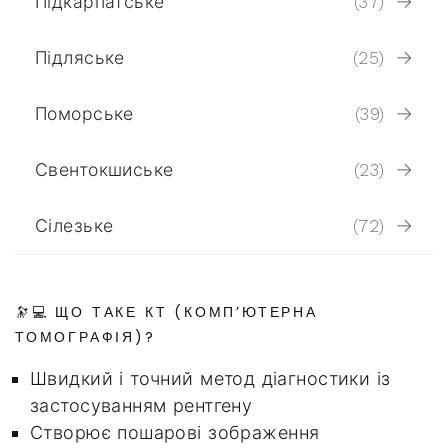
Підкарпатське
(37)
Підляське
(25)
Поморське
(39)
Свентокшиське
(23)
Сілезьке
(72)
🔭💻 ЩО ТАКЕ КТ (КОМП’ЮТЕРНА
ТОМОГРАФІЯ)?
Швидкий і точний метод діагностики із
застосуванням рентгену
Створює пошарові зображення