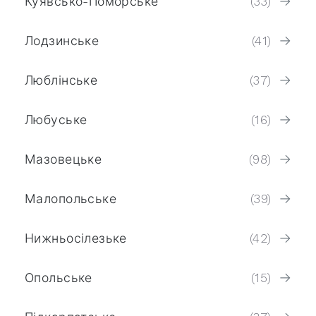
Куявсько-Поморське
(33)
Лодзинське
(41)
Люблінське
(37)
Любуське
(16)
Мазовецьке
(98)
Малопольське
(39)
Нижньосілезьке
(42)
Опольське
(15)