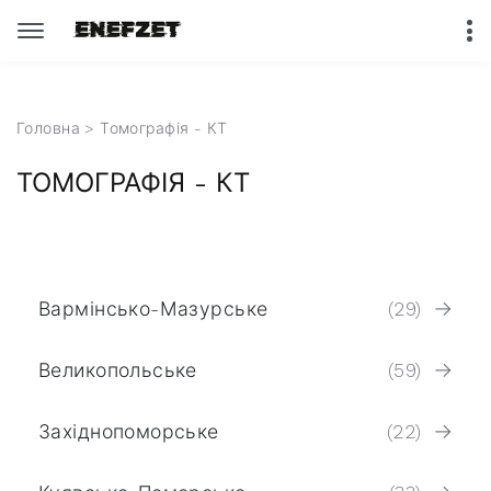
Головна
> Томографія - КТ
ТОМОГРАФІЯ - КТ
Вармінсько-Мазурське
(29)
Великопольське
(59)
Західнопоморське
(22)