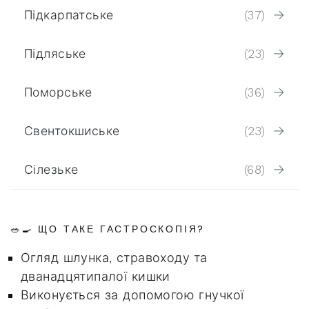
Підкарпатське
(37)
Підляське
(23)
Поморське
(36)
Свентокшиське
(23)
Сілезьке
(68)
🥗🍳 ЩО ТАКЕ ГАСТРОСКОПІЯ?
Огляд шлунка, стравоходу та
дванадцятипалої кишки
Виконується за допомогою гнучкої