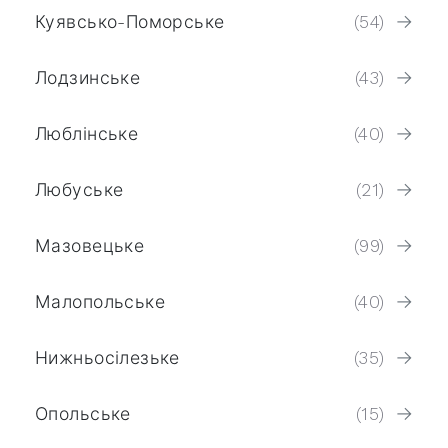
Куявсько-Поморське
(54)
Лодзинське
(43)
Люблінське
(40)
Любуське
(21)
Мазовецьке
(99)
Малопольське
(40)
Нижньосілезьке
(35)
Опольське
(15)