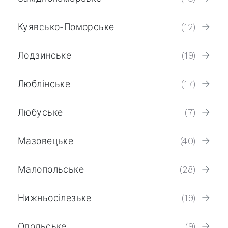
Куявсько-Поморське
(12)
Лодзинське
(19)
Люблінське
(17)
Любуське
(7)
Мазовецьке
(40)
Малопольське
(28)
Нижньосілезьке
(19)
Опольське
(9)