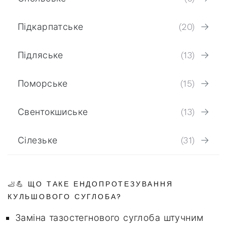
Підкарпатське
(20)
Підляське
(13)
Поморське
(15)
Свентокшиське
(13)
Сілезьке
(31)
🦶💪 ЩО ТАКЕ ЕНДОПРОТЕЗУВАННЯ
КУЛЬШОВОГО СУГЛОБА?
Заміна тазостегнового суглоба штучним