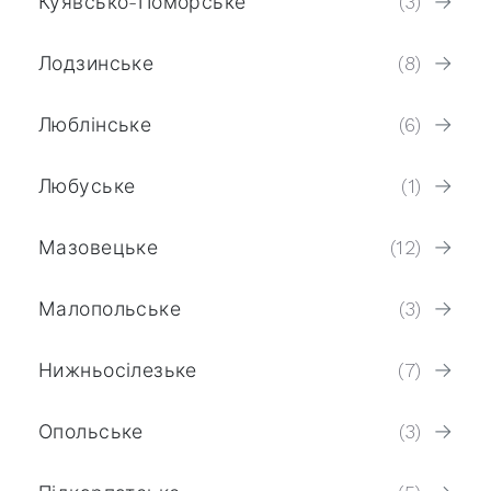
Куявсько-Поморське
(3)
Лодзинське
(8)
Люблінське
(6)
Любуське
(1)
Мазовецьке
(12)
Малопольське
(3)
Нижньосілезьке
(7)
Опольське
(3)