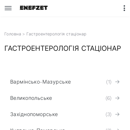
Головна
> Гастроентерологія стаціонар
ГАСТРОЕНТЕРОЛОГІЯ СТАЦІОНАР
Вармінсько-Мазурське
(1)
Великопольське
(6)
Західнопоморське
(3)