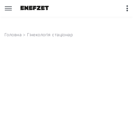
Головна
> Гінекологія стаціонар