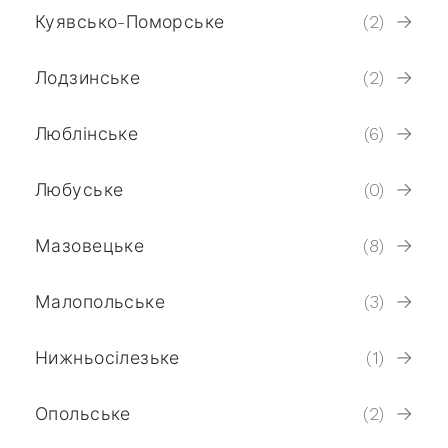
Куявсько-Поморське
(2)
Лодзинське
(2)
Люблінське
(6)
Любуське
(0)
Мазовецьке
(8)
Малопольське
(3)
Нижньосілезьке
(1)
Опольське
(2)