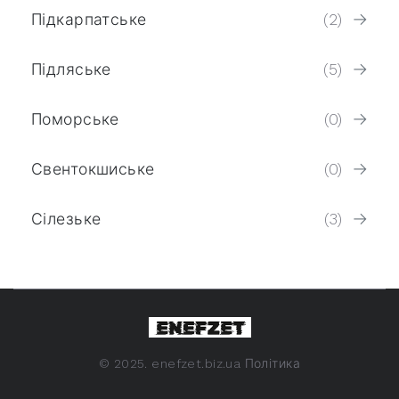
Підкарпатське
(2)
Підляське
(5)
Поморське
(0)
Свентокшиське
(0)
Сілезьке
(3)
©
2025. enefzet.biz.ua
Політика