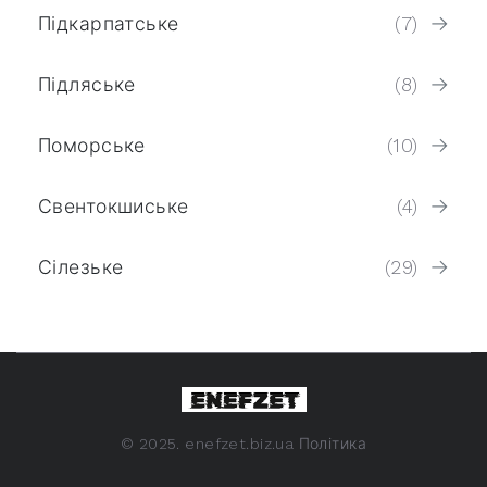
Підкарпатське
(7)
Підляське
(8)
Поморське
(10)
Свентокшиське
(4)
Сілезьке
(29)
©
2025. enefzet.biz.ua
Політика