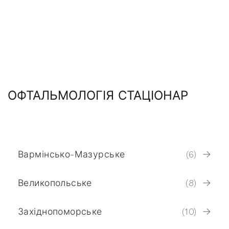
ОФТАЛЬМОЛОГІЯ СТАЦІОНАР
Вармінсько-Мазурське
(6)
Великопольське
(8)
Західнопоморське
(10)