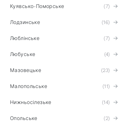
Куявсько-Поморське
(7)
Лодзинське
(16)
Люблінське
(7)
Любуське
(4)
Мазовецьке
(23)
Малопольське
(11)
Нижньосілезьке
(14)
Опольське
(2)