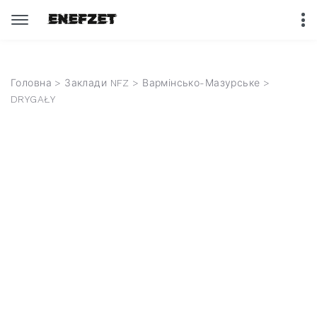
Головна
>
Заклади NFZ
>
Вармінсько-Мазурське
>
DRYGAŁY