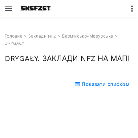
Головна
>
Заклади NFZ
>
Вармінсько-Мазурське
>
DRYGAŁY
DRYGAŁY. ЗАКЛАДИ NFZ НА МАПІ
Показати списком