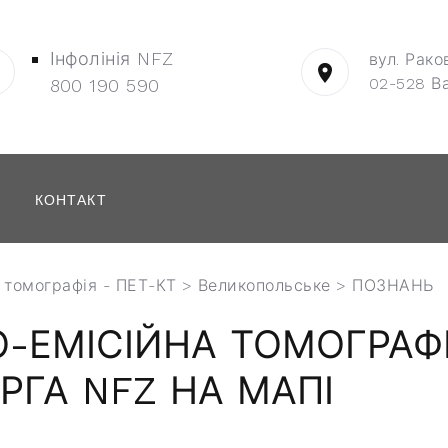
Інфолінія NFZ
вул. Рако
02-528 В
800 190 590
КОНТАКТ
 томографія - ПЕТ-КТ
>
Великопольське
> ПОЗНАНЬ
ЕМІСІЙНА ТОМОГРАФІЯ
РГА NFZ НА МАПІ