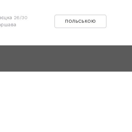
вєцка 26/30
ПОЛЬСЬКОЮ
аршава