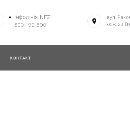
Інфолінія NFZ
вул. Рако
02-528 В
800 190 590
КОНТАКТ