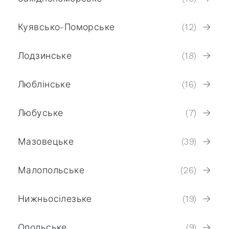
Куявсько-Поморське
(12)
Лодзинське
(18)
Люблінське
(16)
Любуське
(7)
Мазовецьке
(39)
Малопольське
(26)
Нижньосілезьке
(19)
Опольське
(9)