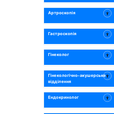
Артроскопія
Гастроскопія
Гінеколог
Гінекологічно-акушерське
відділення
Ендокринолог