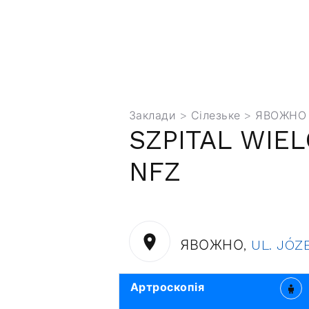
Заклади
>
Сілезьке
> ЯВОЖНО
SZPITAL WIE
NFZ
ЯВОЖНО,
UL. JÓZ
Артроскопія