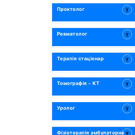
Проктолог
Ревматолог
Терапія стаціонар
Томографія - КТ
Уролог
Фізіотерапія амбулаторна