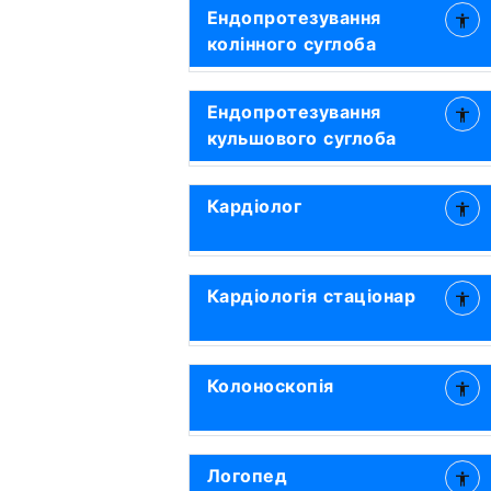
Ендопротезування
колінного суглоба
Ендопротезування
кульшового суглоба
Кардіолог
Кардіологія стаціонар
Колоноскопія
Логопед