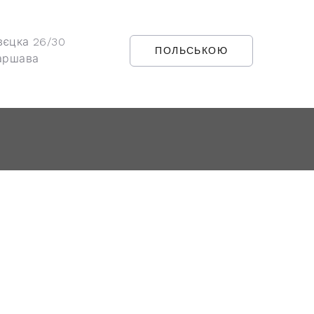
вєцка 26/30
ПОЛЬСЬКОЮ
аршава