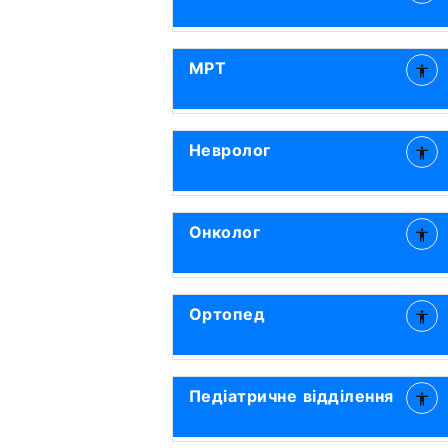
МРТ
Невролог
Онколог
Ортопед
Педіатричне відділення