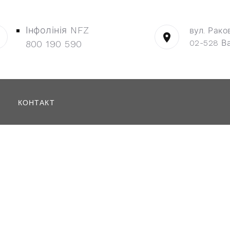
Інфолінія NFZ
вул. Рако
02-528 В
800 190 590
КОНТАКТ