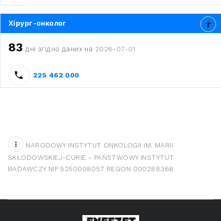
Хірург-онколог
83
дні згідно даних на 2026-07-01
225 462 000
NARODOWY INSTYTUT ONKOLOGII IM. MARII
SKŁODOWSKIEJ-CURIE - PAŃSTWOWY INSTYTUT
BADAWCZY NIP 5250008057 REGON 000288366