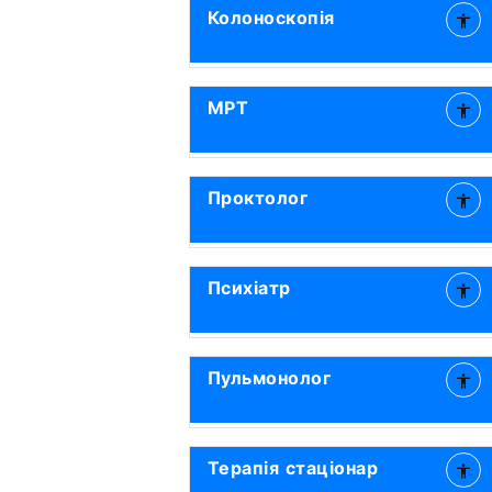
Колоноскопія
МРТ
Проктолог
Психіатр
Пульмонолог
Терапія стаціонар