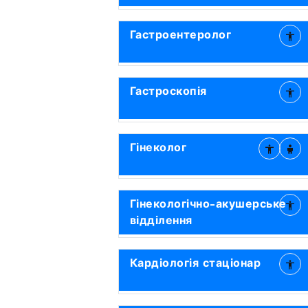
Гастроентеролог
Гастроскопія
Гінеколог
Гінекологічно-акушерське
відділення
Кардіологія стаціонар