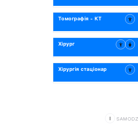
Томографія - КТ
Хірург
Хірургія стаціонар
SAMODZI