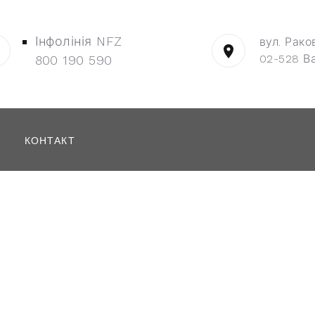
Інфолінія NFZ
вул. Рако
02-528 В
800 190 590
КОНТАКТ