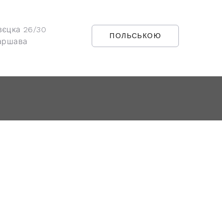
вєцка 26/30
ПОЛЬСЬКОЮ
аршава