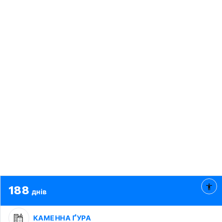
188
днів
КАМЕННА ҐУРА