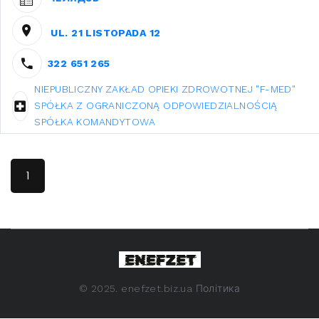
UL. 21 LISTOPADA 12
322 651 265
NIEPUBLICZNY ZAKŁAD OPIEKI ZDROWOTNEJ "F-MED"
SPÓŁKA Z OGRANICZONĄ ODPOWIEDZIALNOŚCIĄ
SPÓŁKA KOMANDYTOWA
1
©
2025. enefzet.biz.ua
Політика