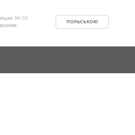
вєцка 26/30
ПОЛЬСЬКОЮ
аршава