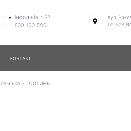
Інфолінія NFZ
вул. Рако
02-528 В
800 190 590
КОНТАКТ
польське
> ГОСТИНЬ