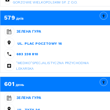
GORZOWIE WIELKOPOLSKIM SP. Z O.O.
579
днів
ЗЕЛЕНА ГУРА
UL. PLAC POCZTOWY 16
683 238 810
"MEDIKO"SPECJALISTYCZNA PRZYCHODNIA
LEKARSKA
601
день
ЗЕЛЕНА ГУРА
UL. ZYTY 26