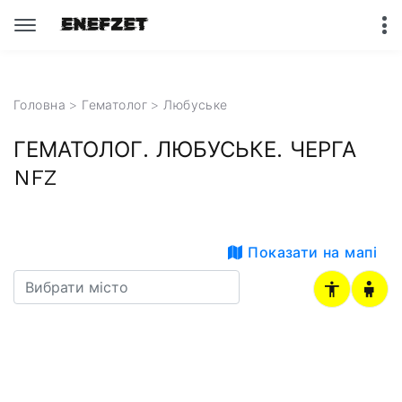
Головна
>
Гематолог
>
Любуське
ГЕМАТОЛОГ. ЛЮБУСЬКЕ. ЧЕРГА
NFZ
Показати на мапі