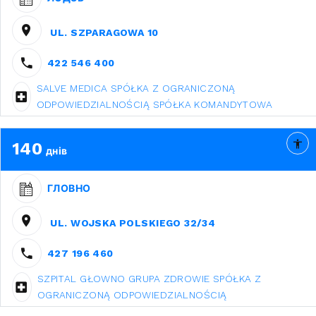
UL. SZPARAGOWA 10
422 546 400
SALVE MEDICA SPÓŁKA Z OGRANICZONĄ
ODPOWIEDZIALNOŚCIĄ SPÓŁKA KOMANDYTOWA
140
днів
ГЛОВНО
UL. WOJSKA POLSKIEGO 32/34
427 196 460
SZPITAL GŁOWNO GRUPA ZDROWIE SPÓŁKA Z
OGRANICZONĄ ODPOWIEDZIALNOŚCIĄ