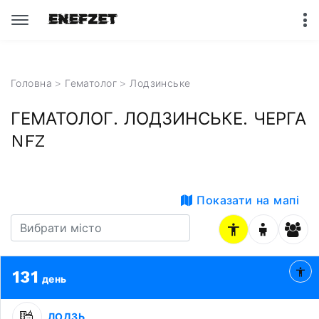
Головна
>
Гематолог
>
Лодзинське
ГЕМАТОЛОГ. ЛОДЗИНСЬКЕ. ЧЕРГА
NFZ
Показати на мапі
131
день
ЛОДЗЬ