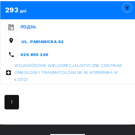
293
дні
ЛОДЗЬ
UL. PABIANICKA 62
426 895 200
WOJEWÓDZKIE WIELOSPECJALISTYCZNE CENTRUM
ONKOLOGII I TRAUMATOLOGII IM. M. KOPERNIKA W
ŁODZI
1