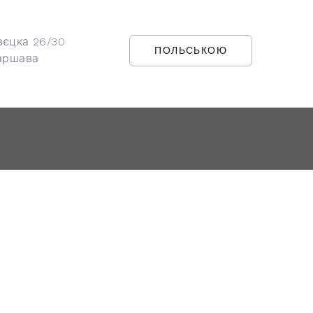
вєцка 26/30
ПОЛЬСЬКОЮ
аршава