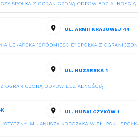
ICZY SPÓŁKA Z OGRANICZONĄ ODPOWIEDZIALNOŚCIĄ
UL. ARMII KRAJOWEJ 44
IA LEKARSKA "ŚRÓDMIEŚCIE" SPÓŁKA Z OGRANICZO
UL. HUZARSKA 1
A Z OGRANICZONĄ ODPOWIEDZIALNOŚCIĄ
ЬК
UL. HUBALCZYKÓW 1
LISTYCZNY IM. JANUSZA KORCZAKA W SŁUPSKU SPÓŁ