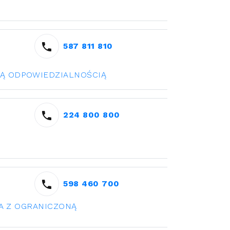
587 811 810
NĄ ODPOWIEDZIALNOŚCIĄ
224 800 800
598 460 700
KA Z OGRANICZONĄ