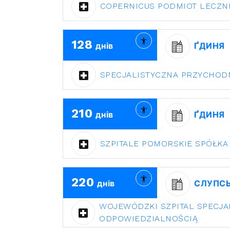
COPERNICUS PODMIOT LECZN
128
днів
ҐДИНЯ
SPECJALISTYCZNA PRZYCHODN
210
днів
ҐДИНЯ
SZPITALE POMORSKIE SPÓŁK
220
днів
СЛУПС
WOJEWÓDZKI SZPITAL SPECJA
ODPOWIEDZIALNOŚCIĄ