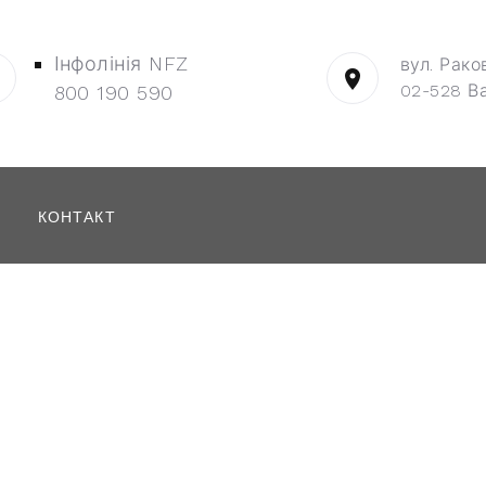
Інфолінія NFZ
вул. Рако
02-528 В
800 190 590
КОНТАКТ