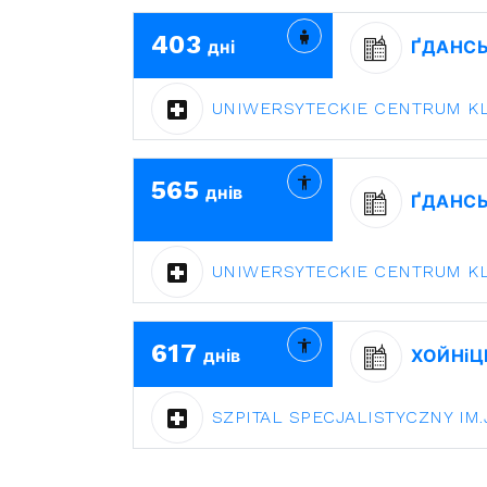
403
дні
ҐДАНС
UNIWERSYTECKIE CENTRUM K
565
днів
ҐДАНС
UNIWERSYTECKIE CENTRUM K
617
днів
ХОЙНіЦ
SZPITAL SPECJALISTYCZNY IM