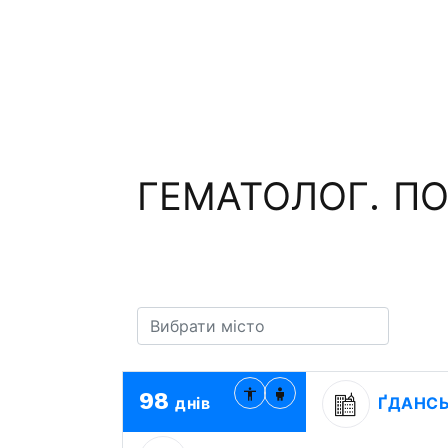
ГЕМАТОЛОГ. ПО
98
днів
ҐДАНС