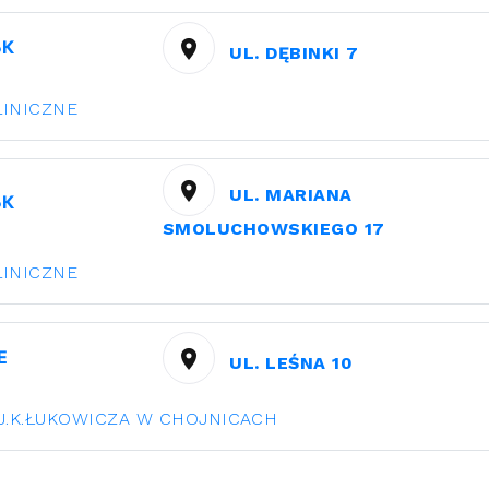
ЬК
UL. DĘBINKI 7
LINICZNE
UL. MARIANA
ЬК
SMOLUCHOWSKIEGO 17
LINICZNE
Е
UL. LEŚNA 10
.J.K.ŁUKOWICZA W CHOJNICACH