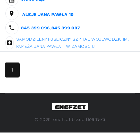
ALEJE JANA PAWŁA 10
845 399 096
,
845 399 097
SAMODZIELNY PUBLICZNY SZPITAL WOJEWÓDZKI IM.
PAPIEŻA JANA PAWŁA II W ZAMOŚCIU
1
©
2025. enefzet.biz.ua
Політика