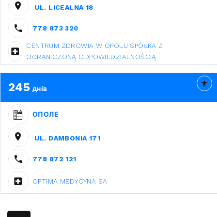
UL. LICEALNA 18
778 873 320
CENTRUM ZDROWIA W OPOLU SPÓŁKA Z
OGRANICZONĄ ODPOWIEDZIALNOŚCIĄ
245
днів
ОПОЛЕ
UL. DAMBONIA 171
778 872 121
OPTIMA MEDYCYNA SA