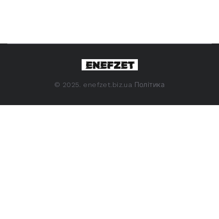
©
2025. enefzet.biz.ua
Політика