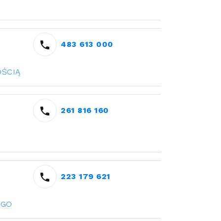
483 613 000
OŚCIĄ
261 816 160
223 179 621
EGO