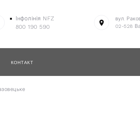
Інфолінія NFZ
вул. Рако
02-528 В
800 190 590
КОНТАКТ
азовецьке