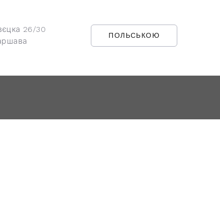
вєцка 26/30
ПОЛЬСЬКОЮ
аршава