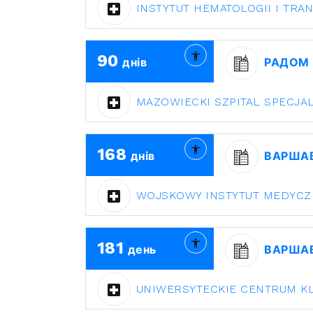
INSTYTUT HEMATOLOGII I TRA
90
днів
РАДОМ
MAZOWIECKI SZPITAL SPECJA
168
днів
ВАРША
WOJSKOWY INSTYTUT MEDYCZ
181
день
ВАРША
UNIWERSYTECKIE CENTRUM K