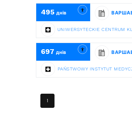
495
днів
ВАРША
UNIWERSYTECKIE CENTRUM K
697
днів
ВАРША
PAŃSTWOWY INSTYTUT MEDYC
1