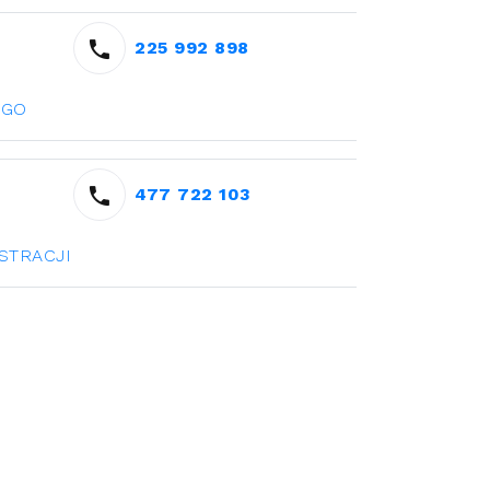
225 992 898
EGO
477 722 103
STRACJI