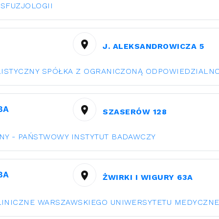
NSFUZJOLOGII
J. ALEKSANDROWICZA 5
LISTYCZNY SPÓŁKA Z OGRANICZONĄ ODPOWIEDZIALN
ВА
SZASERÓW 128
NY - PAŃSTWOWY INSTYTUT BADAWCZY
ВА
ŻWIRKI I WIGURY 63A
LINICZNE WARSZAWSKIEGO UNIWERSYTETU MEDYCZN