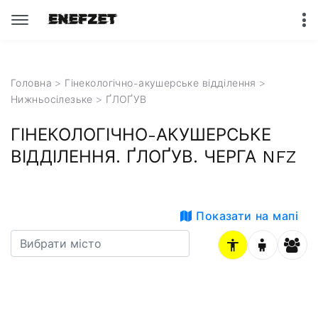
Головна
>
Гінекологічно-акушерське відділення
>
Нижньосілезьке
> ҐЛОҐУВ
ГІНЕКОЛОГІЧНО-АКУШЕРСЬКЕ
ВІДДІЛЕННЯ. ҐЛОҐУВ. ЧЕРГА NFZ
Показати на мапі