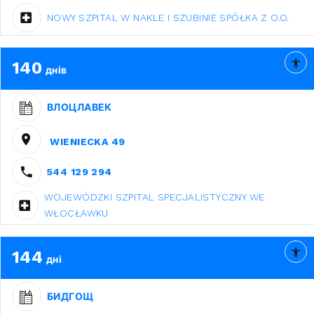
NOWY SZPITAL W NAKLE I SZUBINIE SPÓŁKA Z O.O.
140
днів
ВЛОЦЛАВЕК
WIENIECKA 49
544 129 294
WOJEWÓDZKI SZPITAL SPECJALISTYCZNY WE
WŁOCŁAWKU
144
дні
БИДГОЩ