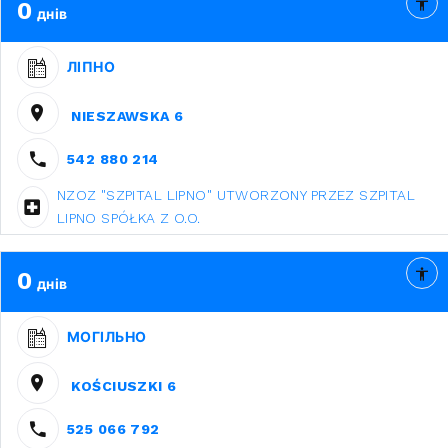
0
днів
ЛІПНО
NIESZAWSKA 6
542 880 214
NZOZ "SZPITAL LIPNO" UTWORZONY PRZEZ SZPITAL
LIPNO SPÓŁKA Z O.O.
0
днів
МОГІЛЬНО
KOŚCIUSZKI 6
525 066 792