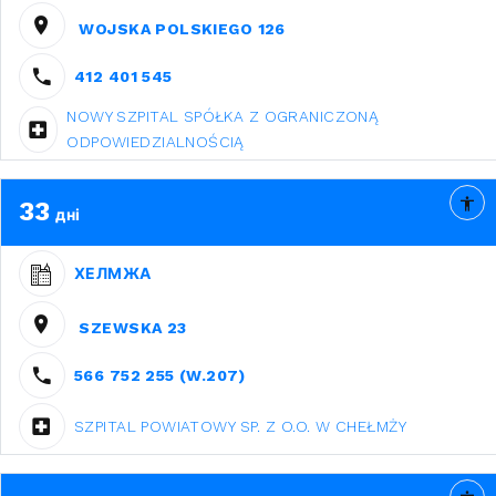
WOJSKA POLSKIEGO 126
412 401 545
NOWY SZPITAL SPÓŁKA Z OGRANICZONĄ
ODPOWIEDZIALNOŚCIĄ
33
дні
ХЕЛМЖА
SZEWSKA 23
566 752 255 (W.207)
SZPITAL POWIATOWY SP. Z O.O. W CHEŁMŻY