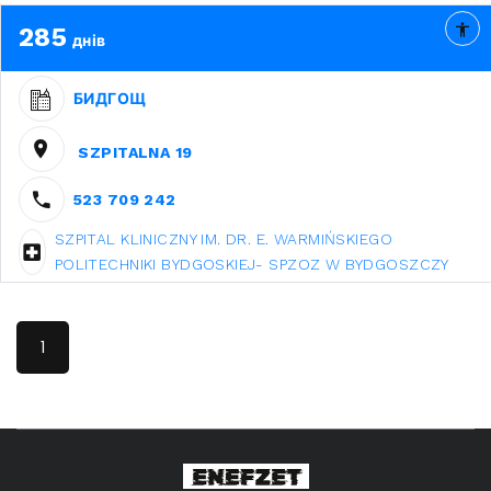
285
днів
БИДГОЩ
SZPITALNA 19
523 709 242
SZPITAL KLINICZNY IM. DR. E. WARMIŃSKIEGO
POLITECHNIKI BYDGOSKIEJ- SPZOZ W BYDGOSZCZY
1