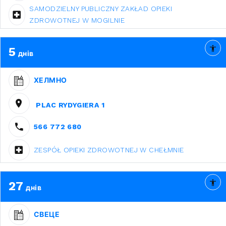
SAMODZIELNY PUBLICZNY ZAKŁAD OPIEKI
ZDROWOTNEJ W MOGILNIE
5
днів
ХЕЛМНО
PLAC RYDYGIERA 1
566 772 680
ZESPÓŁ OPIEKI ZDROWOTNEJ W CHEŁMNIE
27
днів
СВЕЦЕ