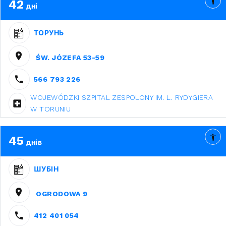
42
дні
ТОРУНЬ
ŚW. JÓZEFA 53-59
566 793 226
WOJEWÓDZKI SZPITAL ZESPOLONY IM. L. RYDYGIERA
W TORUNIU
45
днів
ШУБІН
OGRODOWA 9
412 401 054