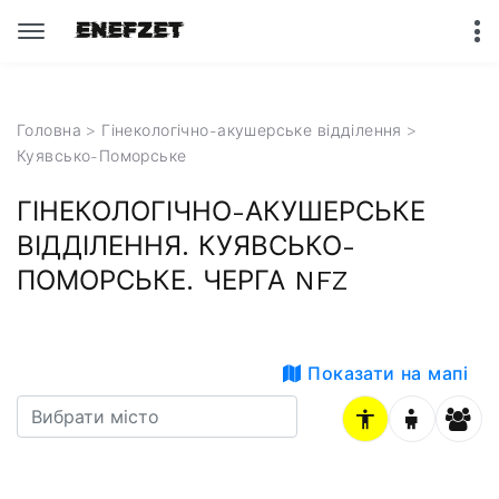
Головна
>
Гінекологічно-акушерське відділення
>
Куявсько-Поморське
ГІНЕКОЛОГІЧНО-АКУШЕРСЬКЕ
ВІДДІЛЕННЯ. КУЯВСЬКО-
ПОМОРСЬКЕ. ЧЕРГА NFZ
Показати на мапі