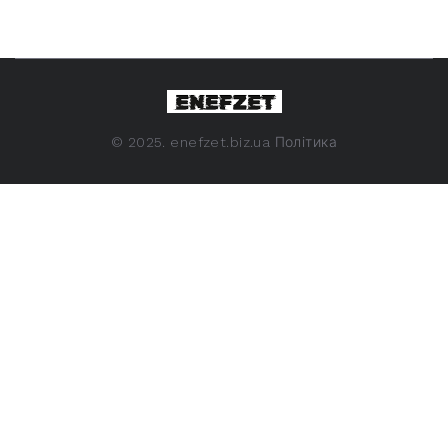
©
2025. enefzet.biz.ua
Політика