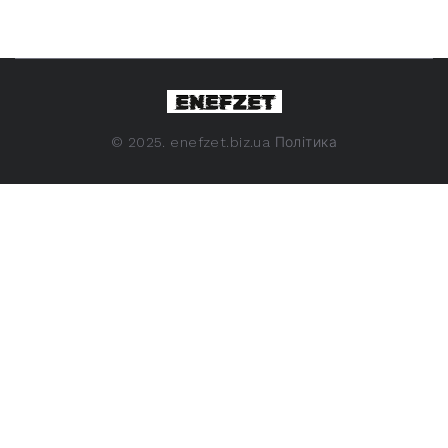
©
2025. enefzet.biz.ua
Політика