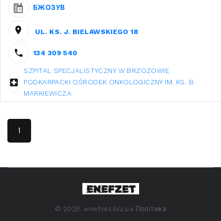
БЖОЗУВ
UL. KS. J. BIELAWSKIEGO 18
134 309 540
SZPITAL SPECJALISTYCZNY W BRZOZOWIE
PODKARPACKI OŚRODEK ONKOLOGICZNY IM. KS. B.
MARKIEWICZA
1
©
2025. enefzet.biz.ua
Політика